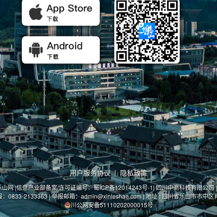
用户服务协议
|
隐私政策
乐山网 |
信息产业部备案/许可证编号：蜀ICP备12014243号-1
| 四川中商科技有限公司 | 川
33-2133363 | 举报邮箱：admin@xinleshan.com | 地址 : 四川省乐山市
川公网安备51110202000015号