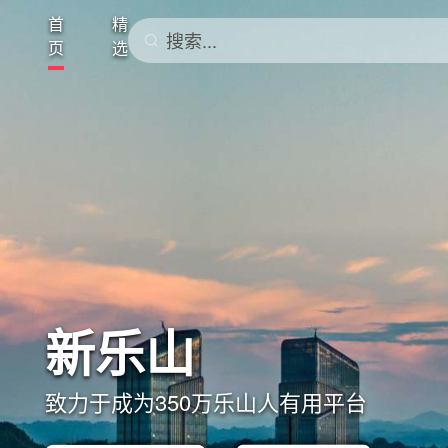
首
精
搜索...
页
选
新乐山
致力于成为350万乐山人有用平台